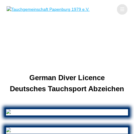
Zum
Inhalt
wechseln
Tauchkurse
German Diver Licence
Deutsches Tauchsport Abzeichen
.
GDL BASIC DIVER
VDST DTSA Basic
GDL POOL DIVER