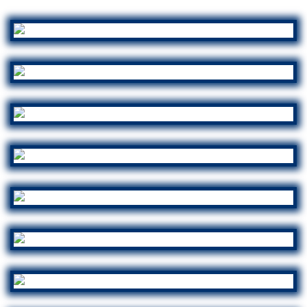
.
GDL JUNIOR SNORKELING ADVANCED
Schnorchelabzeichen Robbe
GDL JUNIOR SNORKELING BASIC
Schnorchelabzeichen Otter
GDL JUNIOR*
KTSA Bronze
GDL JUNIOR**
KTSA Silber
GDL JUNIOR***
KTSA Gold
GDL JUNIOR FREEDIVING*
KTSA Junior Apnoe*
GDL JUNIOR FREEDIVING**
KTSA Junior Apnoe**