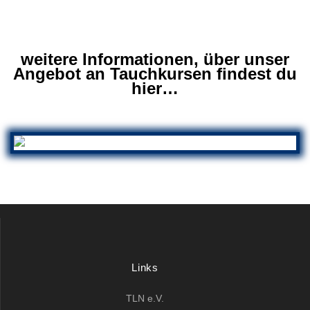
weitere Informationen, über unser
Angebot an Tauchkursen findest du
hier…
.
ORDNUNG
DTSA / KTSA / AK / SK
Links
TLN e.V.