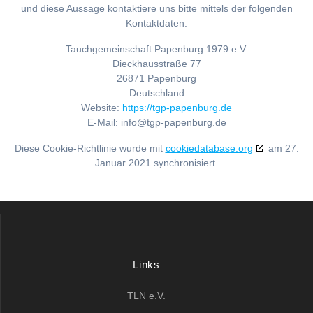
und diese Aussage kontaktiere uns bitte mittels der folgenden
Kontaktdaten:
Tauchgemeinschaft Papenburg 1979 e.V.
Dieckhausstraße 77
26871 Papenburg
Deutschland
Website:
https://tgp-papenburg.de
E-Mail:
info@
tgp-papenburg.de
Diese Cookie-Richtlinie wurde mit
cookiedatabase.org
am 27.
Januar 2021 synchronisiert.
Links
TLN e.V.