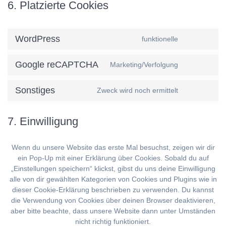
6. Platzierte Cookies
WordPress
funktionelle
Consent
to
Google reCAPTCHA
service
Marketing/Verfolgung
Consent
wordpres
to
Sonstiges
service
Zweck wird noch ermittelt
Consent
google-
to
recaptcha
service
7. Einwilligung
sonstiges
Wenn du unsere Website das erste Mal besuchst, zeigen wir dir
ein Pop-Up mit einer Erklärung über Cookies. Sobald du auf
„Einstellungen speichern“ klickst, gibst du uns deine Einwilligung
alle von dir gewählten Kategorien von Cookies und Plugins wie in
dieser Cookie-Erklärung beschrieben zu verwenden. Du kannst
die Verwendung von Cookies über deinen Browser deaktivieren,
aber bitte beachte, dass unsere Website dann unter Umständen
nicht richtig funktioniert.