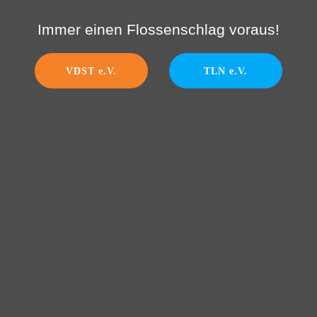
Immer einen Flossenschlag voraus!
VDST e.V.
TLN e.V.