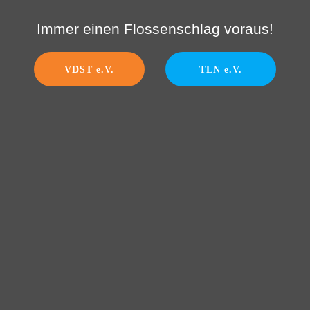
Immer einen Flossenschlag voraus!
VDST e.V.
TLN e.V.