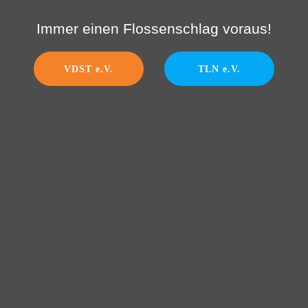
Immer einen Flossenschlag voraus!
VDST e.V.
TLN e.V.